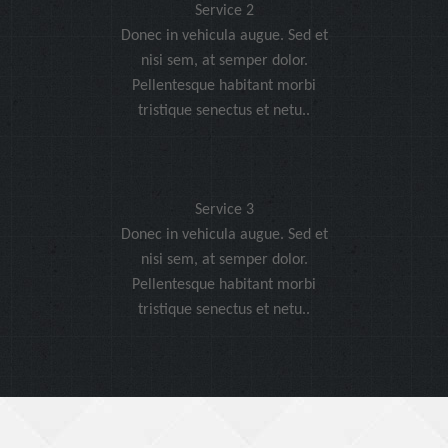
Service 2
Donec in vehicula augue. Sed et
nisi sem, at semper dolor.
Pellentesque habitant morbi
tristique senectus et netu..
Service 3
Donec in vehicula augue. Sed et
nisi sem, at semper dolor.
Pellentesque habitant morbi
tristique senectus et netu..