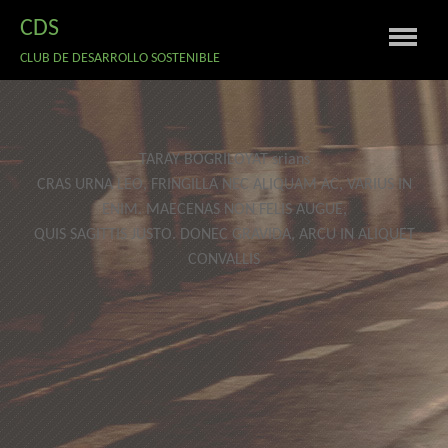
CDS
CLUB DE DESARROLLO SOSTENIBLE
TARAY BOGRILOYAT srians
CRAS URNA LEO, FRINGILLA NEC ALIQUAM AC, VARIUS IN
ENIM. MAECENAS NON FELIS AUGUE,
QUIS SAGITTIS JUSTO. DONEC GRAVIDA, ARCU IN ALIQUET
CONVALLIS